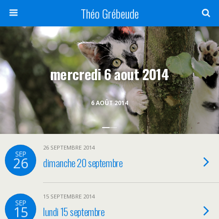
Théo Grébeude
mercredi 6 aout 2014
6 AOÛT 2014
26 SEPTEMBRE 2014
SEP
26
dimanche 20 septembre
15 SEPTEMBRE 2014
SEP
15
lundi 15 septembre